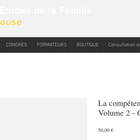
d'Études de la Famille
ulouse
CONGRES
FORMATEURS
BOUTIQUE
Consultation e
La compéten
Volume 2 - 
Prix
50,00 €