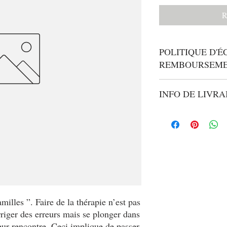
R
POLITIQUE D'É
REMBOURSEM
Politique d'échange et
INFO DE LIVRA
visiteurs des condition
articles qu'ils achètent
Condition de livraison.
conditions afin d'établi
sur vos modes de livrai
clients et leur permettre
Fournissez des informat
sécurité.
afin de rassurer vos cli
milles ”. Faire de la thérapie n’est pas
riger des erreurs mais se plonger dans
leur rencontre. Ceci implique de passer