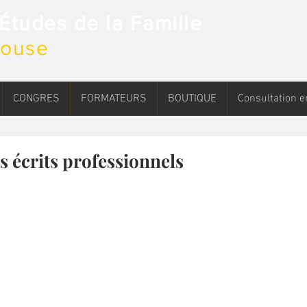
d'Études de la Famille
ulouse
CONGRES
FORMATEURS
BOUTIQUE
Consultation e
s écrits professionnels