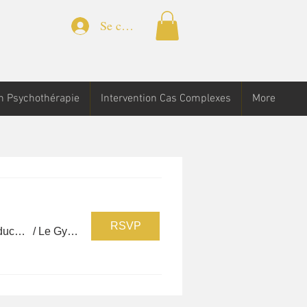
Se connecter
n Psychothérapie
Intervention Cas Complexes
More
RSVP
Agitation, opposition, TDAH : Repenser l’accompagnement des familles Psychoéducation, entretiens familiaux systémiques
/
Le Gymnase