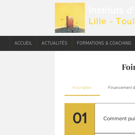
Instituts 
Lille - To
ACCUEIL
ACTUALITÉS
FORMATIONS & COACHING
Foi
Inscription
Financement d
01
Comment puis-
Pour la formation