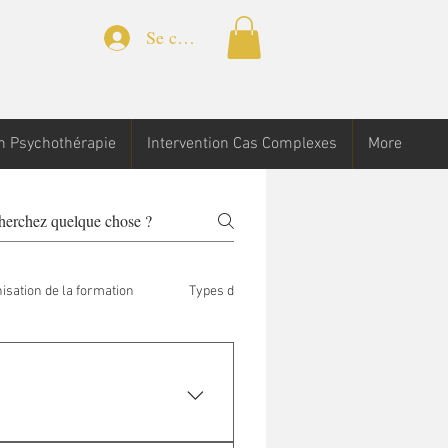
Se connecter
n Psychothérapie
Intervention Cas Complexes
More
isation de la formation
Types de formation
Site internet
cription, et le renvoyez au