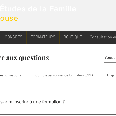
d'Études de la Famille
ulouse
CONGRES
FORMATEURS
BOUTIQUE
Consultation e
re aux questions
es formations
Compte personnel de formation (CPF)
Organ
je m'inscrire à une formation ?
 longue à la thérapie familiale veuillez télécharger le bulletin de pré-ins