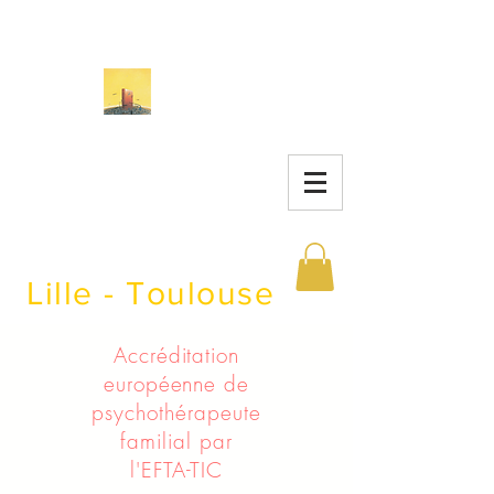
Instituts
d'Études de la
Famille
Lille - Toulouse
Accréditation
européenne de
psychothérapeute
familial par
l'EFTA-TIC